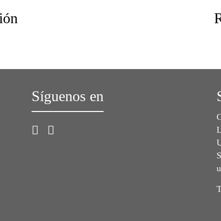
ión
R
Síguenos en
C
L
U
S
u
T