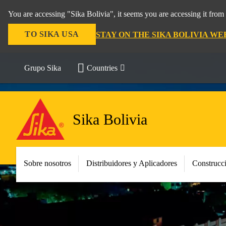
You are accessing "Sika Bolivia", it seems you are accessing it fro
TO SIKA USA
STAY ON THE SIKA BOLIVIA WE
Grupo Sika
Countries
Sika Bolivia
Sobre nosotros
Distribuidores y Aplicadores
Construcc