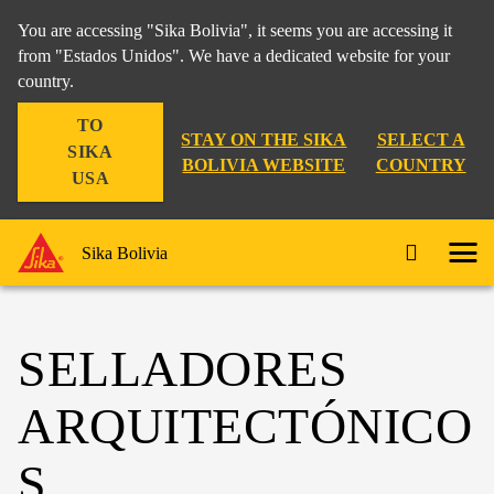
You are accessing "Sika Bolivia", it seems you are accessing it
from "Estados Unidos". We have a dedicated website for your
country.
TO
STAY ON THE SIKA
SELECT A
SIKA
BOLIVIA WEBSITE
COUNTRY
USA
Sika Bolivia
SELLADORES
ARQUITECTÓNICO
S