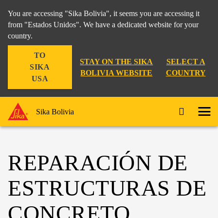
You are accessing "Sika Bolivia", it seems you are accessing it
from "Estados Unidos". We have a dedicated website for your
country.
TO
STAY ON THE SIKA
SELECT A
SIKA
BOLIVIA WEBSITE
COUNTRY
USA
Sika Bolivia
REPARACIÓN DE
ESTRUCTURAS DE
CONCRETO