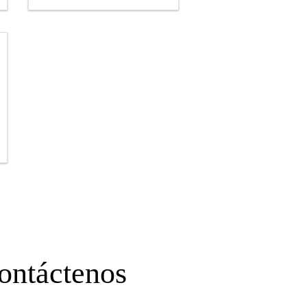
resistencia, de terminación
semibrillante
ontáctenos