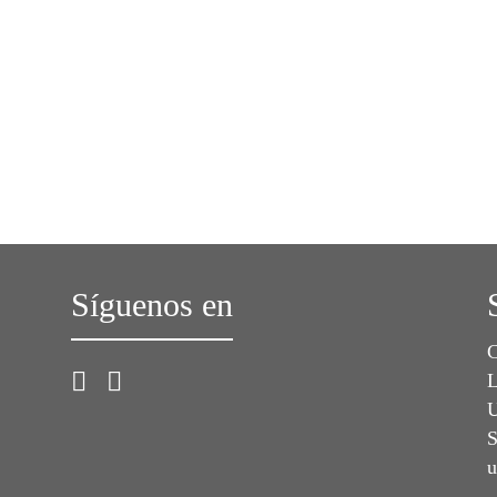
Síguenos en
C
L
U
S
u