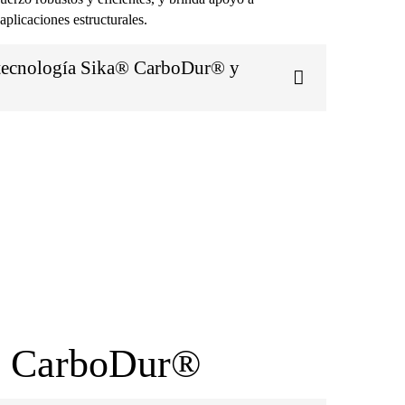
aplicaciones estructurales.
 tecnología Sika® CarboDur® y
a® CarboDur®