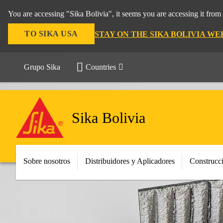
You are accessing "Sika Bolivia", it seems you are accessing it fro
TO SIKA USA
STAY ON THE SIKA BOLIVIA WE
Grupo Sika
Countries
Sika Bolivia
Sobre nosotros
Distribuidores y Aplicadores
Construcc