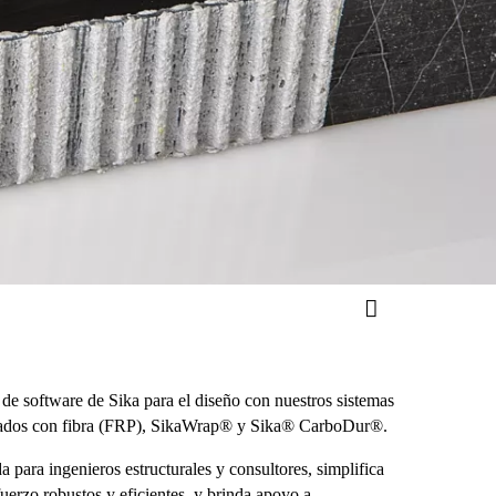
de software de Sika para el diseño con nuestros sistemas
rzados con fibra (FRP), SikaWrap® y Sika® CarboDur®.
a para ingenieros estructurales y consultores, simplifica
fuerzo robustos y eficientes, y brinda apoyo a