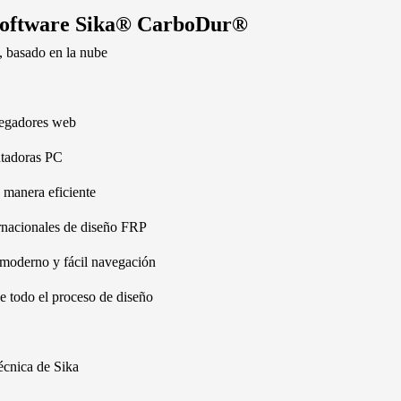
l software Sika® CarboDur®
a, basado en la nube
vegadores web
utadoras PC
 manera eficiente
ternacionales de diseño FRP
 moderno y fácil navegación
 de todo el proceso de diseño
écnica de Sika