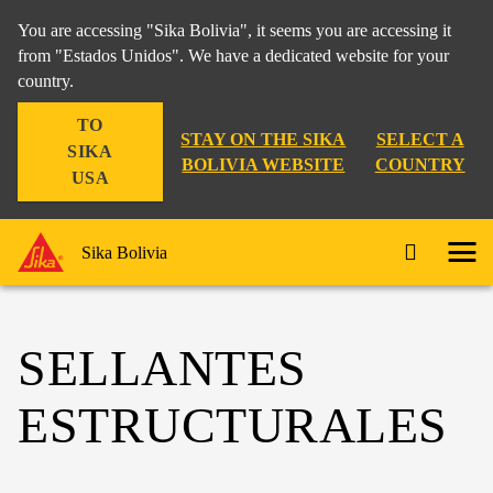
You are accessing "Sika Bolivia", it seems you are accessing it
from "Estados Unidos". We have a dedicated website for your
country.
TO
STAY ON THE SIKA
SELECT A
SIKA
BOLIVIA WEBSITE
COUNTRY
USA
Sika Bolivia
SELLANTES
ESTRUCTURALES