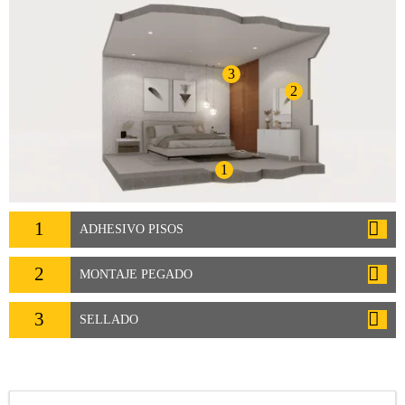
3
2
1
1
ADHESIVO PISOS
2
MONTAJE PEGADO
3
SELLADO