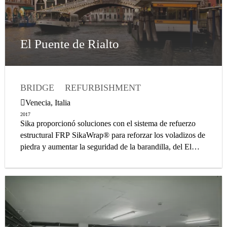
El Puente de Rialto
BRIDGE
REFURBISHMENT
CHEMICAL ANCHORING
INJECTION
Venecia, Italia
STRUCTURAL STRENGTHENING
2017
Sika proporcionó soluciones con el sistema de refuerzo
REPAIR
EXTERIOR
estructural FRP SikaWrap® para reforzar los voladizos de
piedra y aumentar la seguridad de la barandilla, del El
Puente de Rialto en Venecia.