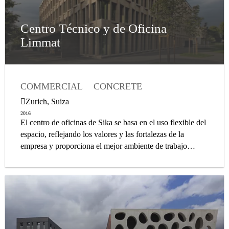
Centro Técnico y de Oficina
Limmat
COMMERCIAL
CONCRETE
WATERPROOFING
FLOORING
Zurich, Suiza
ROOFING
REFURBISHMENT
COATING
2016
El centro de oficinas de Sika se basa en el uso flexible del
SEALANT
CONSTRUCTION ADHESIVE
espacio, reflejando los valores y las fortalezas de la
BUILDING ENVELOPE
empresa y proporciona el mejor ambiente de trabajo
CONCRETE ADMIXTURE
alentando la colaboración.
CORROSION PROTECTION
DECORATIVE FLOOR
FACADE
GROUT
INDUSTRIAL COATING
INDUSTRIAL FLOORING
MORTAR
PRECAST CONCRETE
SOLAR ROOF