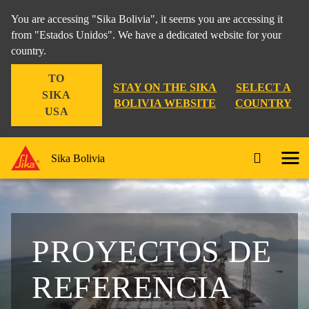
You are accessing "Sika Bolivia", it seems you are accessing it
from "Estados Unidos". We have a dedicated website for your
country.
TO
STAY ON THE SIKA
SELECT A
SIKA
BOLIVIA WEBSITE
COUNTRY
USA
Sika Bolivia
PROYECTOS DE
REFERENCIA