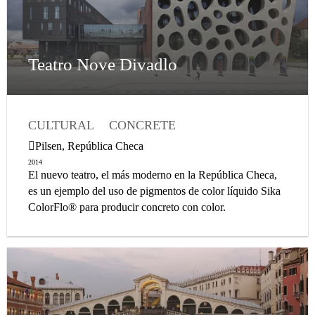
TILE SETTING
WATERPROOFING MEMBRANE
NEW BUILD
EXTERIOR
INTERIOR
Teatro Nove Divadlo
CULTURAL
CONCRETE
BUILDING ENVELOPE
Pilsen, República Checa
CONCRETE ADMIXTURE
NEW BUILD
2014
El nuevo teatro, el más moderno en la República Checa,
EXTERIOR
FACADE
es un ejemplo del uso de pigmentos de color líquido Sika
ColorFlo® para producir concreto con color.