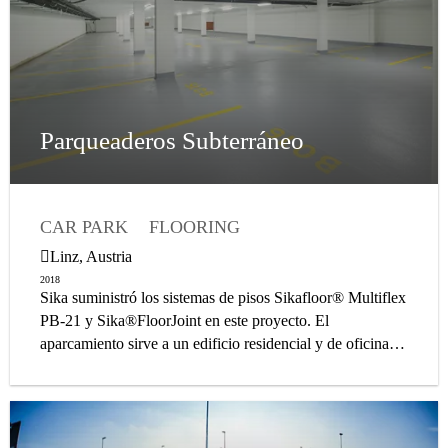
Parqueaderos Subterráneo
CAR PARK
FLOORING
INDUSTRIAL COATING
JOINT SEALING
Linz, Austria
NEW BUILD
INTERIOR
2018
Sika suministró los sistemas de pisos Sikafloor® Multiflex
PB-21 y Sika®FloorJoint en este proyecto. El
aparcamiento sirve a un edificio residencial y de oficinas
de nueva construcción.