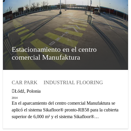
Estacionamiento en el centro
comercial Manufaktura
CAR PARK
INDUSTRIAL FLOORING
FLOORING
NEW BUILD
EXTERIOR
Łódź, Polonia
2014
En el aparcamiento del centro comercial Manufaktura se
aplicó el sistema Sikafloor® pronto-RB58 para la cubierta
superior de 6,000 m² y el sistema Sikafloor®
MultidurES14 para el piso intermedio de 6,000 m².