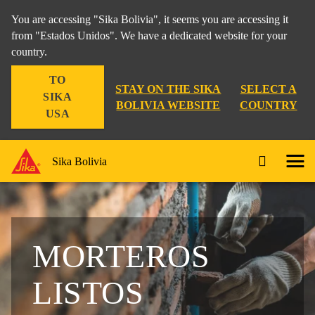
You are accessing "Sika Bolivia", it seems you are accessing it
from "Estados Unidos". We have a dedicated website for your
country.
TO
STAY ON THE SIKA
SELECT A
SIKA
BOLIVIA WEBSITE
COUNTRY
USA
Sika Bolivia
MORTEROS
LISTOS