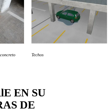
 concreto
Techos
lE EN SU
RAS DE