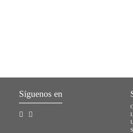
Síguenos en
C
L
U
S