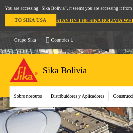
You are accessing "Sika Bolivia", it seems you are accessing it fro
TO SIKA USA
STAY ON THE SIKA BOLIVIA WE
Grupo Sika
Countries
Sika Bolivia
Sobre nosotros
Distribuidores y Aplicadores
Construcc