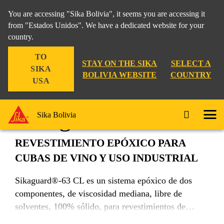
You are accessing "Sika Bolivia", it seems you are accessing it
from "Estados Unidos". We have a dedicated website for your
country.
Construcción
...
Sikaguard®-63 CL
TO
STAY ON THE SIKA
SELECT A
SIKA
BOLIVIA WEBSITE
COUNTRY
USA
Sikaguard®-63 CL
Sika Bolivia
REVESTIMIENTO EPÓXICO PARA
CUBAS DE VINO Y USO INDUSTRIAL
Sikaguard®-63 CL es un sistema epóxico de dos
componentes, de viscosidad mediana, libre de
solventes, 100% sólido, para revestimientos de
protección química.