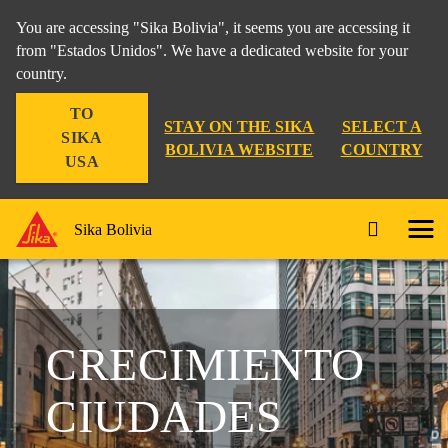
You are accessing "Sika Bolivia", it seems you are accessing it
from "Estados Unidos". We have a dedicated website for your
country.
TO
STAY ON THE SIKA
SELECT A
SIKA
BOLIVIA WEBSITE
COUNTRY
USA
Sika Bolivia
CRECIMIENTO
CIUDADES