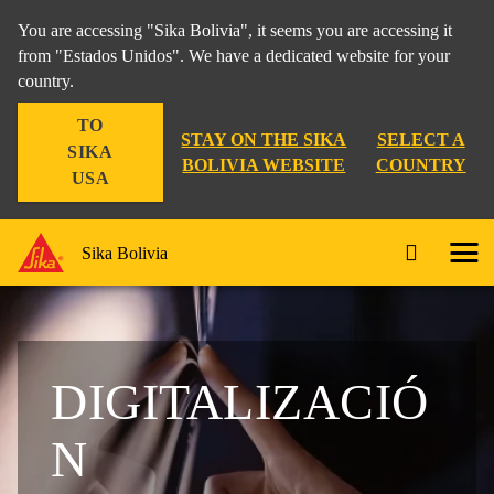
You are accessing "Sika Bolivia", it seems you are accessing it
from "Estados Unidos". We have a dedicated website for your
country.
TO
STAY ON THE SIKA
SELECT A
SIKA
BOLIVIA WEBSITE
COUNTRY
USA
Sika Bolivia
DIGITALIZACIÓ
N