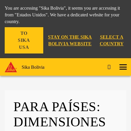
You are accessing "Sika Bolivia", it seems you are accessing it
from "Estados Unidos". We have a dedicated website for your
country.
TO
STAY ON THE SIKA
SELECT A
SIKA
BOLIVIA WEBSITE
COUNTRY
USA
Sika Bolivia
PARA PAÍSES:
DIMENSIONES