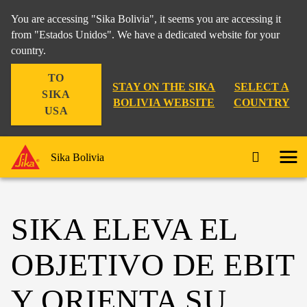
You are accessing "Sika Bolivia", it seems you are accessing it
from "Estados Unidos". We have a dedicated website for your
country.
TO
STAY ON THE SIKA
SELECT A
SIKA
BOLIVIA WEBSITE
COUNTRY
USA
Sika Bolivia
SIKA ELEVA EL
OBJETIVO DE EBIT
Y ORIENTA SU