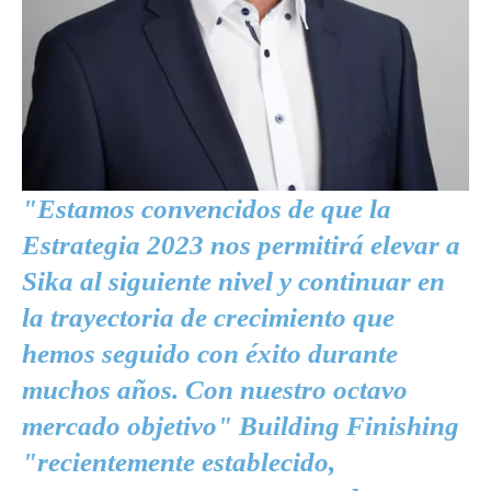
"Estamos convencidos de que la
Estrategia 2023 nos permitirá elevar a
Sika al siguiente nivel y continuar en
la trayectoria de crecimiento que
hemos seguido con éxito durante
muchos años. Con nuestro octavo
mercado objetivo" Building Finishing
"recientemente establecido,