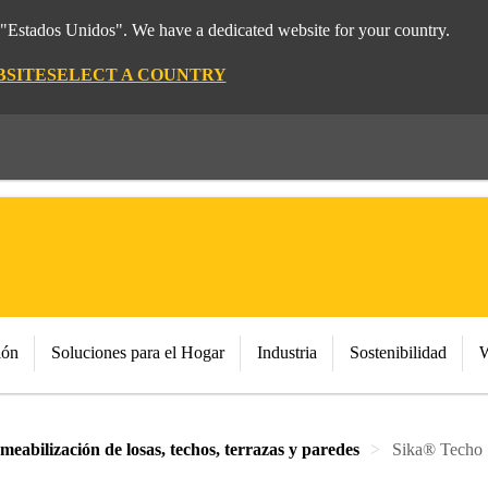
m "Estados Unidos". We have a dedicated website for your country.
BSITE
SELECT A COUNTRY
ión
Soluciones para el Hogar
Industria
Sostenibilidad
W
eabilización de losas, techos, terrazas y paredes
Sika® Techo