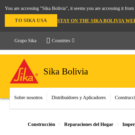
You are accessing "Sika Bolivia", it seems you are accessing it fro
TO SIKA USA
STAY ON THE SIKA BOLIVIA WE
Grupo Sika
Countries
Sika Bolivia
Sobre nosotros
Distribuidores y Aplicadores
Construcc
Construcción
Reparaciones del Hogar
Imperm