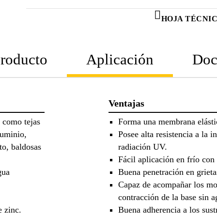
HOJA TÉCNI
producto
Aplicación
Doc
Ventajas
, como tejas
Forma una membrana elásti
luminio,
Posee alta resistencia a la 
to, baldosas
radiación UV.
Fácil aplicación en frío con
gua
Buena penetración en grietas
Capaz de acompañar los mov
contracción de la base sin ag
e zinc.
Buena adherencia a los sus