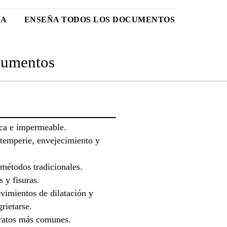
CA
ENSEÑA TODOS LOS DOCUMENTOS
umentos
ca e impermeable.
intemperie, envejecimiento y
 métodos tradicionales.
 y fisuras.
imientos de dilatación y
rietarse.
tratos más comunes.