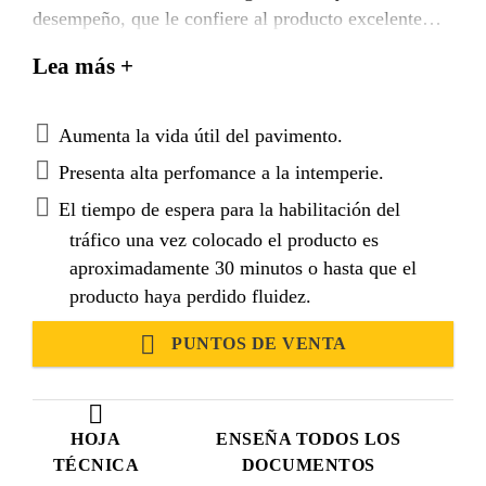
desempeño, que le confiere al producto excelente
adherencia, elongación con memoria elástica,
Lea más +
flexibilidad y resistencia a fatiga proporcionando
mayor capacidad para soportar movimientos en el
pavimento.
Aumenta la vida útil del pavimento.
Presenta alta perfomance a la intemperie.
El tiempo de espera para la habilitación del
tráfico una vez colocado el producto es
aproximadamente 30 minutos o hasta que el
producto haya perdido fluidez.
PUNTOS DE VENTA
HOJA
ENSEÑA TODOS LOS
TÉCNICA
DOCUMENTOS