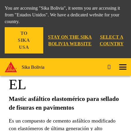
You are accessing "Sika Bolivia", it seems you are accessing it
from "Estados Unidos". We have a dedicated website for your
country.
Construcción
...
Sika Rodoselante EL
TO
STAY ON THE SIKA
SELECT A
SIKA
BOLIVIA WEBSITE
COUNTRY
USA
Sika® Rodoselante
Sika Bolivia
EL
Mastic asfáltico elastomérico para sellado
de fisuras en pavimentos
Es un compuesto de cemento asfáltico modificado
con elastómeros de última generación y alto