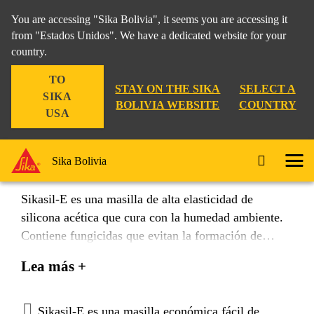
You are accessing "Sika Bolivia", it seems you are accessing it
from "Estados Unidos". We have a dedicated website for your
country.
Construcción
...
Sikasil® E
TO
STAY ON THE SIKA
SELECT A
SIKA
BOLIVIA WEBSITE
COUNTRY
USA
Sikasil® E
Sika Bolivia
Sikasil-E es una masilla de alta elasticidad de
silicona acética que cura con la humedad ambiente.
Contiene fungicidas que evitan la formación de
mohos y hongos
Lea más +
Sikasil-E es una masilla económica fácil de