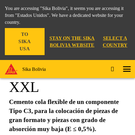
You are accessing "Sika Bolivia", it seems you are accessing it
from "Estados Unidos". We have a dedicated website for your
country.
Construcción
...
SikaCeram®-265 Flex
TO
STAY ON THE SIKA
SELECT A
SIKA
BOLIVIA WEBSITE
COUNTRY
USA
SikaCeram®-265
Sika Bolivia
XXL
Cemento cola flexible de un componente
Tipo C3, para la colocación de piezas de
gran formato y piezas con grado de
absorción muy baja (E ≤ 0,5%).