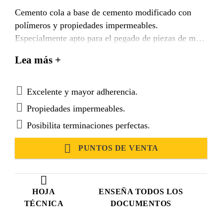
Cemento cola a base de cemento modificado con
polímeros y propiedades impermeables.
Especialmente apto para el pegado de piezas de muy
baja absorción (E ≤ 0,5% tipos Ia, Ala, Bla y CI de
Lea más +
la clasificación contenida en la norma EN
14411:2003). Se presenta en polvo para mezclar con
agua y usar. Se aplica en capa delgada por simple o
Excelente y mayor adherencia.
doble encolado según las exigencias del proyecto.
Propiedades impermeables.
Posibilita terminaciones perfectas.
PUNTOS DE VENTA
HOJA
ENSEÑA TODOS LOS
TÉCNICA
DOCUMENTOS