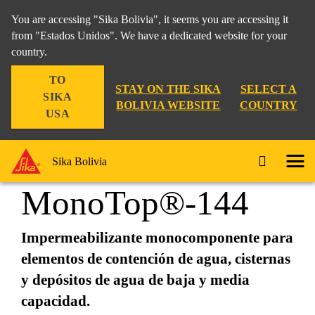
You are accessing "Sika Bolivia", it seems you are accessing it
from "Estados Unidos". We have a dedicated website for your
country.
Construcción
...
Sika MonoTop®-144
TO
STAY ON THE SIKA
SELECT A
SIKA
BOLIVIA WEBSITE
COUNTRY
USA
Sika
Sika Bolivia
MonoTop®-144
Impermeabilizante monocomponente para
elementos de contención de agua, cisternas
y depósitos de agua de baja y media
capacidad.