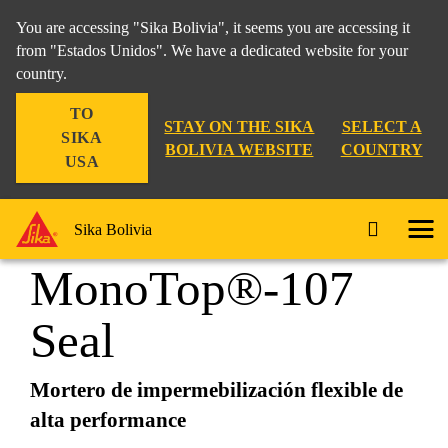
You are accessing "Sika Bolivia", it seems you are accessing it
from "Estados Unidos". We have a dedicated website for your
country.
Construcción
...
Sika MonoTop-107 Seal
TO
STAY ON THE SIKA
SELECT A
SIKA
BOLIVIA WEBSITE
COUNTRY
USA
Sika
Sika Bolivia
MonoTop®-107
Seal
Mortero de impermebilización flexible de
alta performance