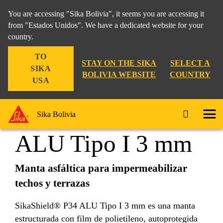
You are accessing "Sika Bolivia", it seems you are accessing it
from "Estados Unidos". We have a dedicated website for your
country.
Construcción
...
SikaShield P34 ALU Tipo I 3 mm
TO
STAY ON THE SIKA
SELECT A
SIKA
BOLIVIA WEBSITE
COUNTRY
USA
SikaShield® P34
Sika Bolivia
ALU Tipo I 3 mm
Manta asfáltica para impermeabilizar
techos y terrazas
SikaShield® P34 ALU Tipo I 3 mm es una manta
estructurada con film de polietileno, autoprotegida