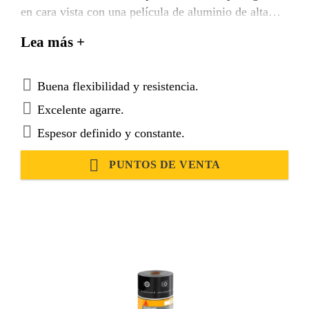
en cara vista con una película de aluminio de alta
resistencia a los rayos UV y buena flexibilidad.
Lea más +
Presenta reflectancia de los rayos solares y capacidad
de reducir ruido de impacto de lluvia.
Impermeabiliza y mejora el confort térmico del
Buena flexibilidad y resistencia.
entorno. El producto cumple Norma ABNT NBR
Excelente agarre.
9952 tipo I Clase B.
Espesor definido y constante.
PUNTOS DE VENTA