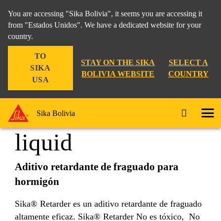
You are accessing "Sika Bolivia", it seems you are accessing it
from "Estados Unidos". We have a dedicated website for your
country.
Construcción
...
Sika® Retarder liquid
TO
STAY ON THE SIKA
SELECT A
SIKA
BOLIVIA WEBSITE
COUNTRY
USA
Sika® Retarder
Sika Bolivia
liquid
Aditivo retardante de fraguado para
hormigón
Sika® Retarder es un aditivo retardante de fraguado
altamente eficaz. Sika® Retarder No es tóxico, No