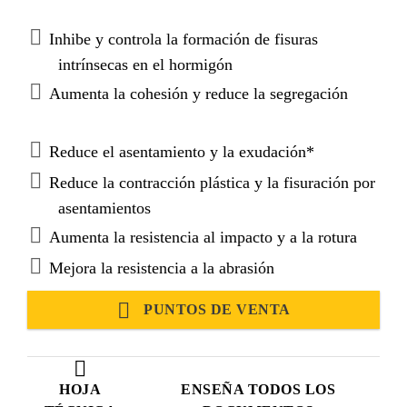
uso como refuerzo del hormigón en una dosificación
recomendada de 0,6 kg por metro cúbico (0,1% en
Inhibe y controla la formación de fisuras
volumen) para un rendimiento efectivo.
intrínsecas en el hormigón
Tecnología e3
Aumenta la cohesión y reduce la segregación
Al igual que los agregados graduados mejoran el
hormigón. Fibermesh-150 e3 con tecnología e3 es
Reduce el asentamiento y la exudación*
una mezcla de fibras graduadas diseñada para
mejorar la distribución y el rendimiento del refuerzo
Reduce la contracción plástica y la fisuración por
de las fibras. Cada paquete de fibras Fibermesh-150
asentamientos
e3 está diseñado de tres maneras: por longitud, por
Aumenta la resistencia al impacto y a la rotura
espesor y por relación de mezcla. El resultado es una
Mejora la resistencia a la abrasión
combinación superior de control de grietas y
rendimiento general del hormigón.
PUNTOS DE VENTA
HOJA
ENSEÑA TODOS LOS