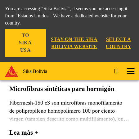
You are accessing "Sika Bolivia", it seems you are accessing it
from "Estados Unidos". We have a dedicated website for your
country.
Construcción
...
Fibermesh-150 e3
TO
STAY ON THE SIKA
SELECT A
SIKA
BOLIVIA WEBSITE
COUNTRY
USA
Fibermesh-150 e3
Sika Bolivia
Microfibras sintéticas para hormigón
Fibermesh-150 e3 son microfibras monofilamento
de polipropileno homopolímero 100 por ciento
virgen (también descrito como multifilamento), que
no contienen materiales de olefina reprocesados. Han
Lea más +
sido específicamente diseñadas y fabricadas para su