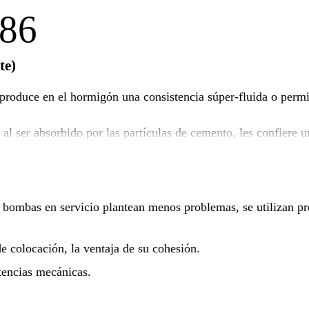
-86
te)
roduce en el hormigón una consistencia súper-fluida o permit
l ser absorbido por las partículas de cemento, les confiere u
 granos de cemento, sin efectos secundarios. No contiene cloruros, no es tóxico, n
a sobre las armaduras.
 bombas en servicio plantean menos problemas, se utilizan p
de colocación, la ventaja de su cohesión.
stencias mecánicas.