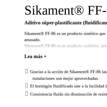
Sikament® FF
Aditivo súper-plastificante (fluidifican
Sikament® FF-86 es un producto sintético que p
amasado.
Sikament® FF-86 es un producto aniónico, que a
separación permitiendo con esto una hidratación completa de los
Lea más +
inflamable y no ejerce ninguna acción corrosiv
Gracias a la acción de Sikament® FF-86 las
instalaciones son mejor aprovechadas.
El hormigón fluidificado une a la facilidad 
Consistencia fluida sin disminución de resi