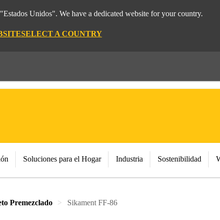
m "Estados Unidos". We have a dedicated website for your country.
BSITE
SELECT A COUNTRY
ión
Soluciones para el Hogar
Industria
Sostenibilidad
W
eto Premezclado
Sikament FF-86