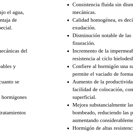
Consistencia fluida sin dism
ajo el agua,
mecánicas.
ntaja de
Calidad homogénea, es deci
ecial.
exudación.
Disminución notable de las 
fisuración.
mecánicas del
Incremento de la impermeabi
resistencia al ciclo hielodes
ables y
Confiere al hormigón una su
permite el vaciado de form
cuanto se
Aumento de la productivida
facilidad de colocación, co
s hormigones
superficial.
Mejora substancialmente las
tratamientos
bombeado, reduciendo las 
aumentando considerablemen
Hormigón de altas resistenci