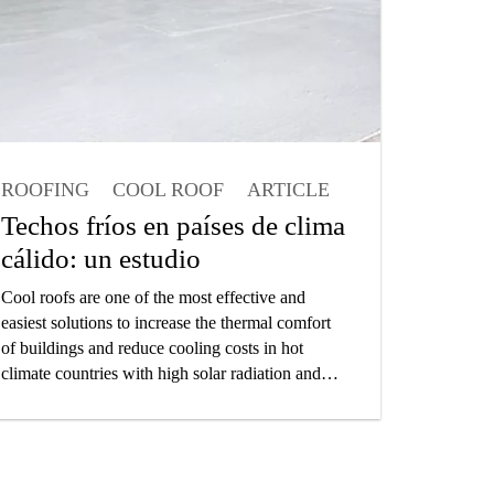
ROOFING
COOL ROOF
ARTICLE
ARCHITECT
Techos fríos en países de clima
cálido: un estudio
Cool roofs are one of the most effective and
easiest solutions to increase the thermal comfort
of buildings and reduce cooling costs in hot
climate countries with high solar radiation and
outdoor temperatures. Brunel University London,
in cooperation with the European Cool Roofs
Council, Sika Services AG and the University of
Technology in Kingston, evaluated a project in