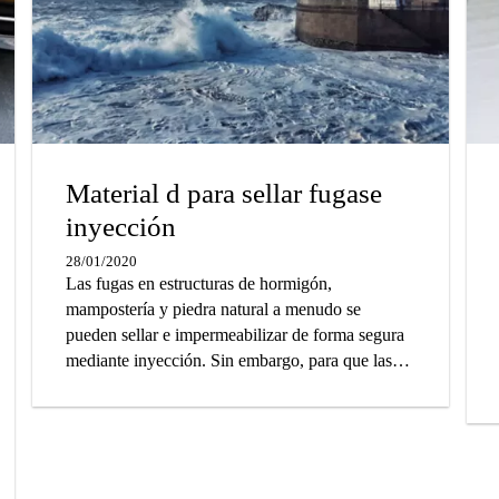
Material d para sellar fugase
inyección
28/01/2020
Las fugas en estructuras de hormigón,
mampostería y piedra natural a menudo se
pueden sellar e impermeabilizar de forma segura
mediante inyección. Sin embargo, para que las
estructuras con fugas sean herméticas a largo
plazo, es esencial seleccionar el material de
inyección correcto. Sobre la base de nuestra
amplia experiencia técnica y práctica, hemos
preparado una guía que lo ayudará a elegir la