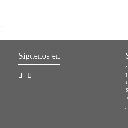
Síguenos en
C
L
U
S
u
T