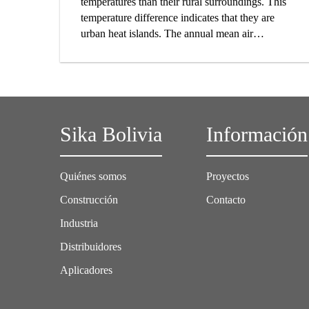
temperatures than their rural surroundings. This
temperature difference indicates that they are
urban heat islands. The annual mean air
temperature in a city of a million or more people
can easily be 1 to 4°C warmer than in the rural
surroundings. On a clear, calm night the
difference can measure even 12°C or more. The
main cause of urban heat island effect is the
Sika Bolivia
Información
modification of the land surface in cities. Natural
vegetation is replaced by the built environment.
Most surfaces of new structures are characterized
Quiénes somos
Proyectos
by low solar reflectance and high impermeability.
Additionally, they are often built with high-
Construcción
Contacto
density materials which absorb great amounts of
Industria
thermal energy and release it as heat.
Distribuidores
Aplicadores