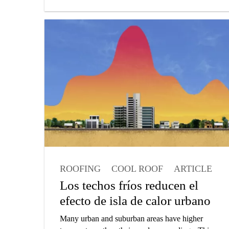
car park surfaces demand robust and highly
resistant coatings. In this article you will learn
about our Parking Abrasion Test which we have
developed to measure wear resistance of floor
coatings in parking garages.
ROOFING
COOL ROOF
ARTICLE
ARCHITECT
Los techos fríos reducen el
efecto de isla de calor urbano
Many urban and suburban areas have higher