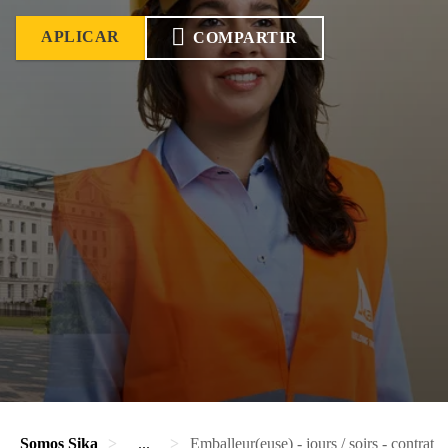
APLICAR
COMPARTIR
Somos Sika
...
Emballeur(euse) - jours / soirs - contrat 