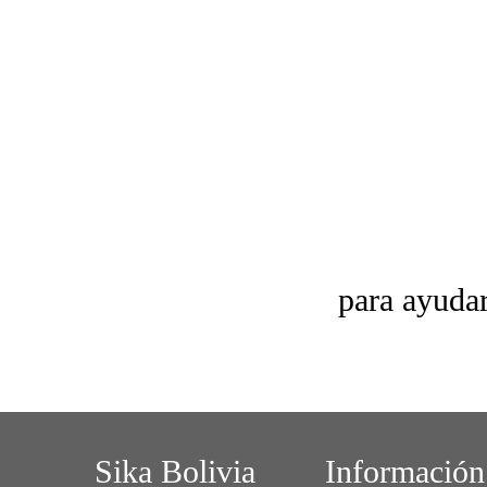
para ayudar
Sika Bolivia
Información