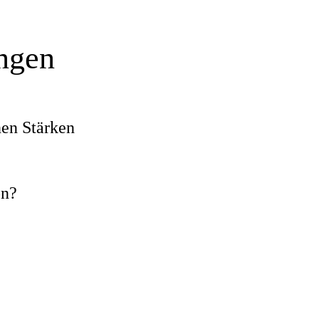
ungen
nen Stärken
on?