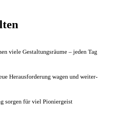
lten
hnen viele Gestaltungs­räume – jeden Tag
e neue Heraus­forderung wagen und weiter­
g sorgen für viel Pionier­geist