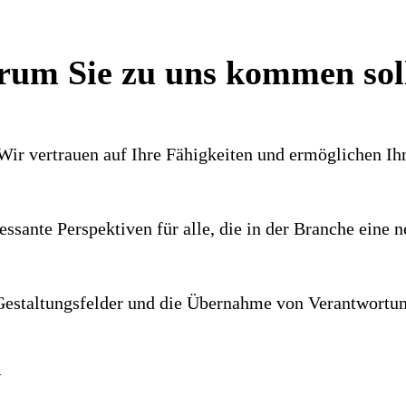
um Sie zu uns kommen sol
 Wir vertrauen auf Ihre Fähig­keiten und ermög­lichen I
es­sante Perspek­tiven für alle, die in der Branche ein
e­stal­tungs­felder und die Über­nahme von Ver­ant­wor­tun
N