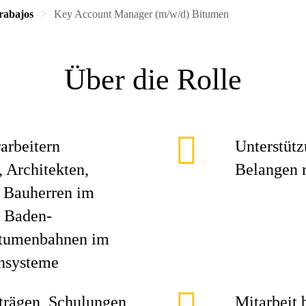
rabajos
Key Account Manager (m/w/d) Bitumen
Über die Rolle
arbeitern
Unterstütz
 Architekten,
Belangen 
n Bauherren im
d Baden-
itumenbahnen im
chsysteme
trägen, Schulungen
Mitarbeit 