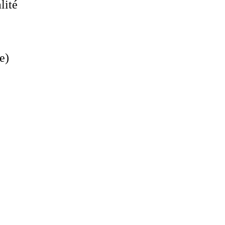
lité
pe)