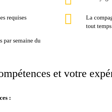
hes requises
La compagn
tout temps
rs par semaine du
ompétences et votre expé
ces :