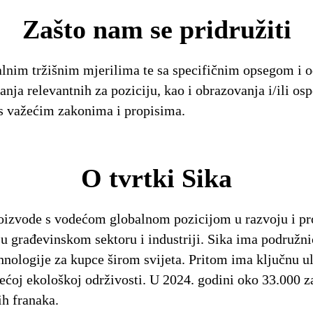
Zašto nam se pridružiti
lnim tržišnim mjerilima te sa specifičnim opsegom i 
anja relevantnih za poziciju, kao i obrazovanja i/ili o
s važećim zakonima i propisima.
O tvrtki Sika
roizvode s vodećom globalnom pozicijom u razvoju i pro
u u građevinskom sektoru i industriji. Sika ima podružn
tehnologije za kupce širom svijeta. Pritom ima ključnu
ećoj ekološkoj održivosti. U 2024. godini oko 33.000 za
ih franaka.