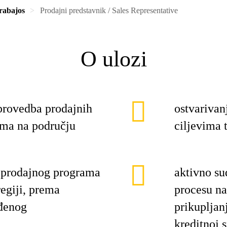
rabajos
Prodajni predstavnik / Sales Representative
O ulozi
 provedba prodajnih
ostvarivanj
cima na području
ciljevima 
 prodajnog programa
aktivno sud
egiji, prema
procesu na
đenog
prikupljan
kreditnoj 