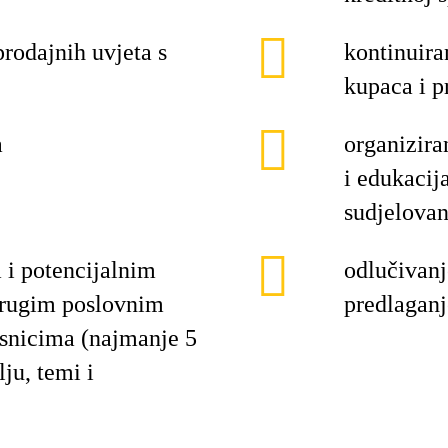
prodajnih uvjeta s
kontinuira
kupaca i p
a
organizira
i edukacija
sudjelova
m i potencijalnim
odlučivanj
drugim poslovnim
predlagan
isnicima (najmanje 5
ju, temi i