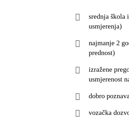
srednja škola 
usmjerenja)
najmanje 2 god
prednost)
izražene prego
usmjerenost na
dobro poznava
vozačka dozvol