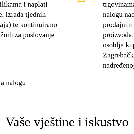
ilikama i naplati
trgovinam
, izrada tjednih
nalogu nad
aja) te kontinuirano
prodajnim
ažnih za poslovanje
proizvoda,
osoblja ku
Zagrebačko
nadređeno
ma nalogu
Vaše vještine i iskustvo