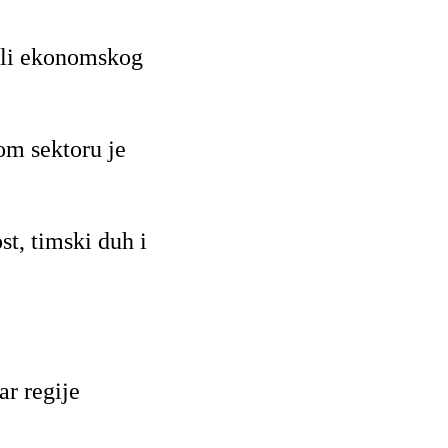
 ili ekonomskog
om sektoru je
t, timski duh i
ar regije