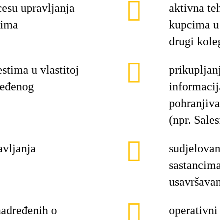
cesu upravljanja
aktivna te
tima
kupcima u 
drugi kole
stima u vlastitoj
prikupljanj
ređenog
informacija
pohranjiva
(npr. Sales
avljanja
sudjelovan
sastancima
usavršava
nadređenih o
operativni