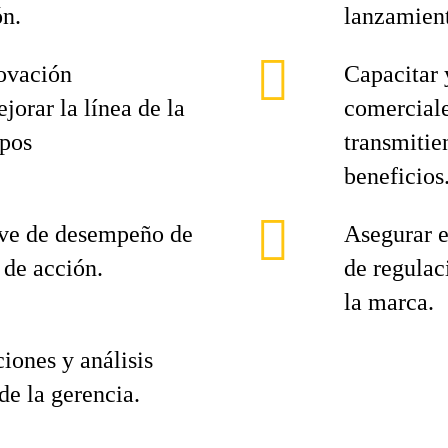
ón.
lanzamient
novación
Capacitar 
orar la línea de la
comercial
ipos
transmitie
beneficios
ave de desempeño de
Asegurar 
 de acción.
de regulac
la marca.
ciones y análisis
de la gerencia.