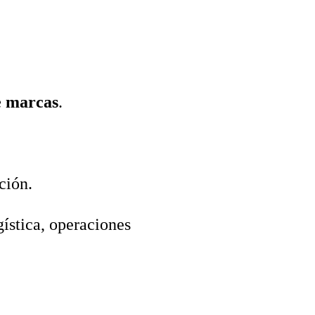
e marcas
.
ción.
gística, operaciones