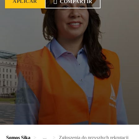
APLICAR
COMPARTIR
Somos Sika
...
Zgłoszenia do przyszłych rekrutacji