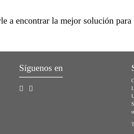
le a encontrar la mejor solución para
Síguenos en
C
L
U
S
u
T