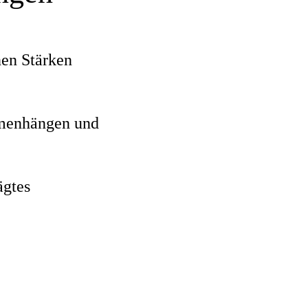
nen Stärken
mmenhängen und
ägtes