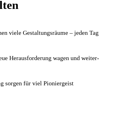
lten
hnen viele Gestaltungs­räume – jeden Tag
e neue Heraus­forderung wagen und weiter­
g sorgen für viel Pionier­geist