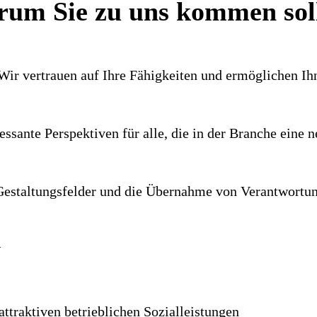
um Sie zu uns kommen sol
 Wir vertrauen auf Ihre Fähig­keiten und ermög­lichen I
es­sante Perspek­tiven für alle, die in der Branche ein
e­stal­tungs­felder und die Über­nahme von Ver­ant­wor­tun
N
ttraktiven betrieb­lichen Sozial­leistungen